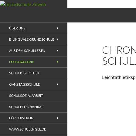
Suchen
Grundschule Zewen
ÜBER UNS
BILINGUALE GRUNDSCHULE
CHRONI
AUS DEM SCHULLEBEN
SCHUL
FOTOGALERIE
SCHULBIBLIOTHEK
Leichtathletiksp
GANZTAGSSCHULE
SCHULSOZIALARBEIT
SCHULELTERNBEIRAT
FÖRDERVEREIN
WWW.SCHULENGEL.DE