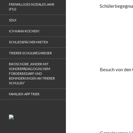
FREIWILLIGES SOZIALES JAHR
Schülerbegegnun
(FSJ)
SDUI
ICH KANN KOCHEN!
SCHLIESSFÄCHER MIETEN
TRIERER SCHULWEGWEISER
BROSCHÜRE „KINDER MIT
Besuch von den 
SONDERPÄDAGOGISCHEM
FÖRDERBEDARF UND
BEHINDERUNGEN AN TRIERER
SCHULEN“
FAMILIEN-APP TRIER
Gemeinsames Ho