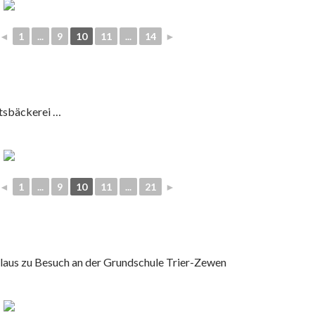
◄
1
...
9
10
11
...
14
►
tsbäckerei …
◄
1
...
9
10
11
...
21
►
olaus zu Besuch an der Grundschule Trier-Zewen