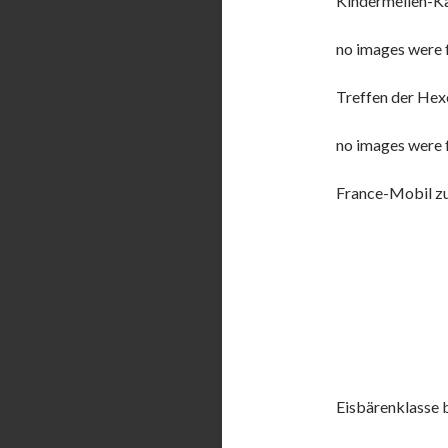
Kindermeilen-
no images were 
Treffen der Hex
no images were 
France-Mobil zu
Eisbärenklasse b