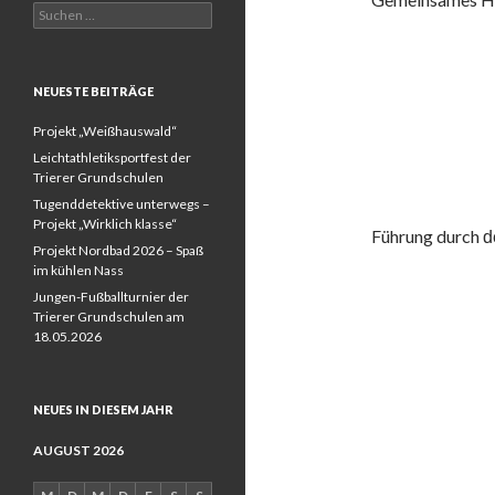
Suchen
nach:
NEUESTE BEITRÄGE
Projekt „Weißhauswald“
Leichtathletiksportfest der
Trierer Grundschulen
Tugenddetektive unterwegs –
Projekt „Wirklich klasse“
Führung durch
d
Projekt Nordbad 2026 – Spaß
im kühlen Nass
Jungen-Fußballturnier der
Trierer Grundschulen am
18.05.2026
NEUES IN DIESEM JAHR
AUGUST 2026