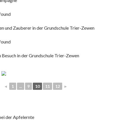
Kampagne
found
en und Zauberer in der Grundschule Trier-Zewen
found
 Besuch in der Grundschule Trier-Zewen
◄
1
...
9
10
11
12
►
ei der Apfelernte