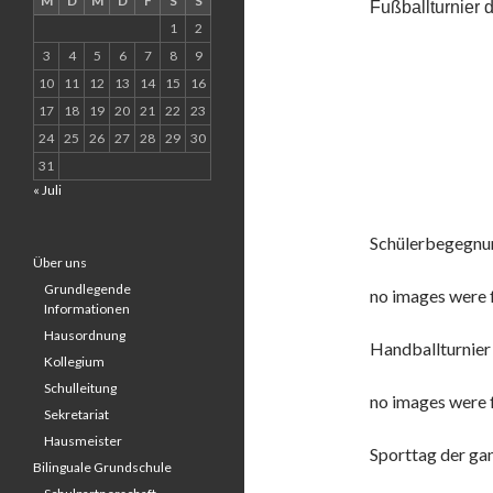
M
D
M
D
F
S
S
Fußballturnier 
1
2
3
4
5
6
7
8
9
10
11
12
13
14
15
16
17
18
19
20
21
22
23
24
25
26
27
28
29
30
31
« Juli
Schülerbegegnun
Über uns
Grundlegende
no images were 
Informationen
Hausordnung
Handballturnier
Kollegium
Schulleitung
no images were 
Sekretariat
Hausmeister
Sporttag der ga
Bilinguale Grundschule