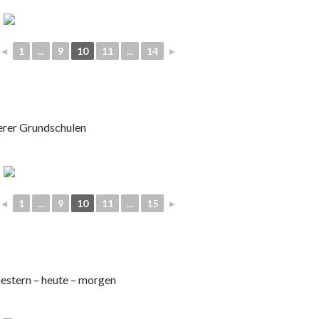
◄
1
...
9
10
11
...
14
►
ierer Grundschulen
◄
1
...
9
10
11
...
15
►
Gestern – heute – morgen