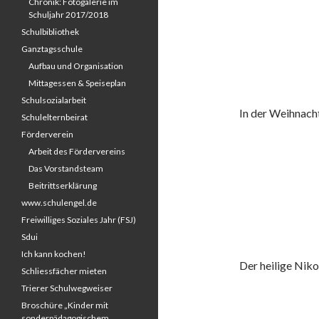
Chronik: Fotogalerie im
Schuljahr 2017/2018
Schulbibliothek
Ganztagsschule
Aufbau und Organisation
Mittagessen & Speiseplan
Schulsozialarbeit
In der Weihnach
Schulelternbeirat
Förderverein
Arbeit des Fördervereins
Das Vorstandsteam
Beitrittserklärung
www.schulengel.de
Freiwilliges Soziales Jahr (FSJ)
Sdui
Ich kann kochen!
Der heilige Nik
Schliessfächer mieten
Trierer Schulwegweiser
Broschüre „Kinder mit
sonderpädagogischem