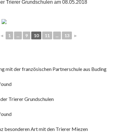
der Trierer Grundschulen am 08.05.2018
◄
1
...
9
10
11
...
13
►
g mit der französischen Partnerschule aus Buding
found
 der Trierer Grundschulen
found
nz besonderen Art mit den Trierer Miezen