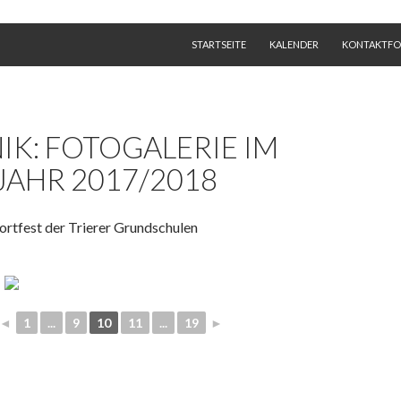
SPRINGE ZUM INHALT
STARTSEITE
KALENDER
KONTAKTF
K: FOTOGALERIE IM
JAHR 2017/2018
ortfest der Trierer Grundschulen
◄
1
...
9
10
11
...
19
►