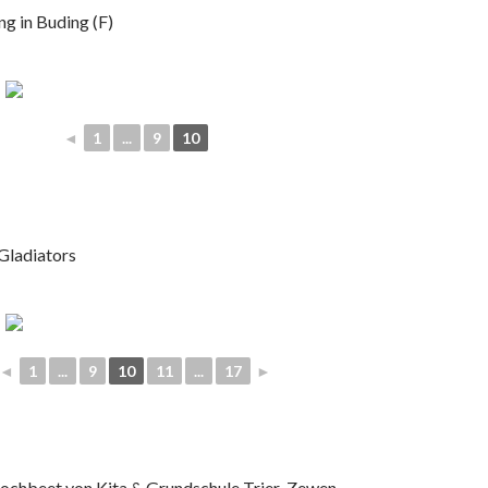
g in Buding (F)
◄
1
...
9
10
Gladiators
◄
1
...
9
10
11
...
17
►
chbeet von Kita & Grundschule Trier-Zewen