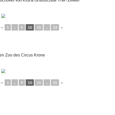
◄
1
...
9
10
11
...
13
►
en Zoo des Circus Krone
◄
1
...
9
10
11
...
31
►