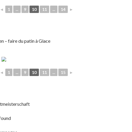
◄
1
...
9
10
11
...
14
►
n – faire du patin à Glace
◄
1
...
9
10
11
...
15
►
tmeisterschaft
found