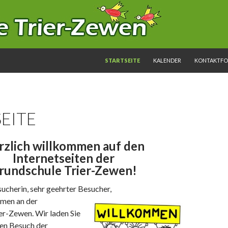
SPRINGE ZUM INHALT
STARTSEITE
KALENDER
KONTAKTF
EITE
rzlich willkommen auf den
Internetseiten der
rundschule Trier-Zewen!
ucherin, sehr geehrter Besucher,
mmen an der
er-Zewen. Wir laden Sie
len Besuch der