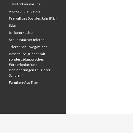
Beitrittserklärung
www.schulengel.de
Freiwilliges Soziales Jahr (FSJ)
Sdui
Ich kann kochen!
Schliessfächer mieten
Trierer Schulwegweiser
Broschüre „Kinder mit
sonderpädagogischem
Förderbedarf und
Behinderungen an Trierer
Schulen“
Familien-App Trier