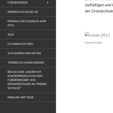
FÖRDERVEREIN
vielfältigen und
der Grundschule
WWW.SCHULENGEL.DE
FREIWILLIGES SOZIALES JAHR
(FSJ)
SDUI
Unsere Schule
ICH KANN KOCHEN!
SCHLIESSFÄCHER MIETEN
TRIERER SCHULWEGWEISER
BROSCHÜRE „KINDER MIT
SONDERPÄDAGOGISCHEM
FÖRDERBEDARF UND
BEHINDERUNGEN AN TRIERER
SCHULEN“
FAMILIEN-APP TRIER