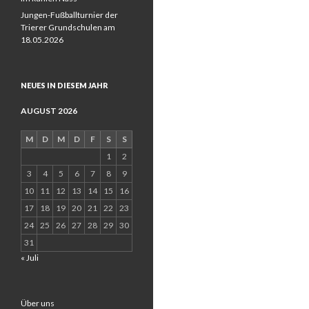
Jungen-Fußballturnier der
Trierer Grundschulen am
18.05.2026
NEUES IN DIESEM JAHR
AUGUST 2026
M
D
M
D
F
S
S
1
2
3
4
5
6
7
8
9
10
11
12
13
14
15
16
17
18
19
20
21
22
23
24
25
26
27
28
29
30
31
« Juli
Über uns