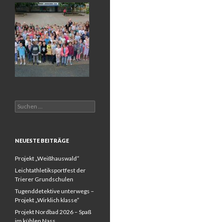
Suchen
nach:
NEUESTE BEITRÄGE
Projekt „Weißhauswald“
Leichtathletiksportfest der
Trierer Grundschulen
Tugenddetektive unterwegs –
Projekt „Wirklich klasse“
Projekt Nordbad 2026 – Spaß
im kühlen Nass