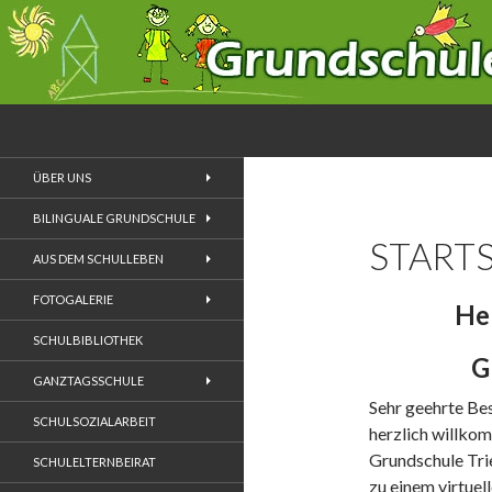
Suchen
Grundschule Zewen
ÜBER UNS
BILINGUALE GRUNDSCHULE
STARTS
AUS DEM SCHULLEBEN
FOTOGALERIE
He
SCHULBIBLIOTHEK
G
GANZTAGSSCHULE
Sehr geehrte Bes
SCHULSOZIALARBEIT
herzlich willko
Grundschule Tri
SCHULELTERNBEIRAT
zu einem virtuel