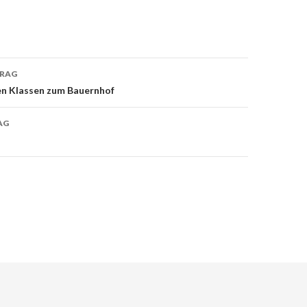
TRAG
on
en Klassen zum Bauernhof
AG