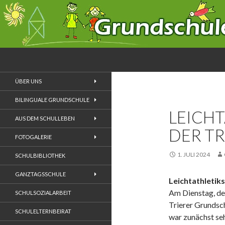
Suchen
Grundschule Zewen
ÜBER UNS
BILINGUALE GRUNDSCHULE
LEICH
AUS DEM SCHULLEBEN
DER T
FOTOGALERIE
1. JULI 2024
SCHULBIBLIOTHEK
GANZTAGSSCHULE
Leichtathletik
Am Dienstag, den
SCHULSOZIALARBEIT
Trierer Grundsc
SCHULELTERNBEIRAT
war zunächst seh