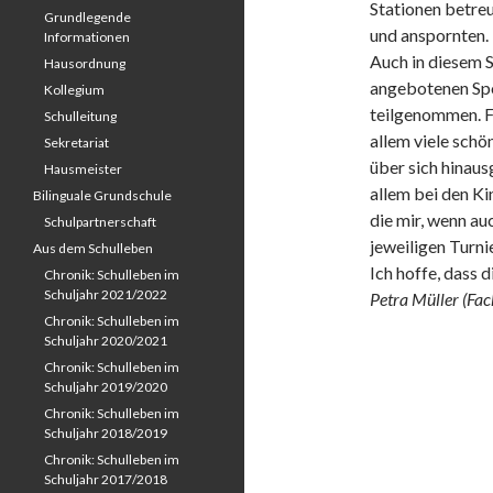
Stationen betreu
Grundlegende
und anspornten.
Informationen
Auch in diesem S
Hausordnung
angebotenen Spo
Kollegium
teilgenommen. Fü
Schulleitung
allem viele sch
Sekretariat
über sich hinaus
Hausmeister
allem bei den Ki
Bilinguale Grundschule
die mir, wenn au
Schulpartnerschaft
jeweiligen Turni
Aus dem Schulleben
Ich hoffe, dass 
Chronik: Schulleben im
Schuljahr 2021/2022
Petra Müller (Fac
Chronik: Schulleben im
Schuljahr 2020/2021
Chronik: Schulleben im
Schuljahr 2019/2020
Chronik: Schulleben im
Schuljahr 2018/2019
Chronik: Schulleben im
Schuljahr 2017/2018