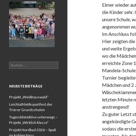
Eimer wieder auf
die Kinder sehr.
unsere Schule, w
angenommen wu
Im Anschluss fol
Hier zeigten die
und weite Ergeb
wo die Mädchen 
erreichte Zone 1
Suchen
nach:
Mandela-Schule 
Turnier begleite
Mädchen und 2 J
NEUESTE BEITRÄGE
Wäscheklammern
Projekt „Weißhauswald“
letzten Minute 
Leichtathletiksportfest der
anstrengend!
Trierer Grundschulen
Zu guter Letzt s
Tugenddetektive unterwegs –
angekündigte Ge
Projekt „Wirklich klasse“
sodass die erste
Projekt Nordbad 2026 – Spaß
im kühlen Nass
mussten. Als dan