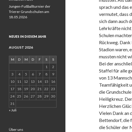
Jungen-Fußballturnier der
sprach und das 
Trierer Grundschulen am
vermutet, dass 
18.05.2026
sich dann auch d
Lehrkräfte nicht
Schulen machten
NEUES IN DIESEM JAHR
Rückweg. Dank F
AUGUST 2026
Stadion waren, e
mussten nicht w
M
D
M
D
F
S
S
Bei der anschli
1
2
Staffel für alle
3
4
5
6
7
8
9
von 13 Mannschaf
10
11
12
13
14
15
16
Teamfähigkeit u
17
18
19
20
21
22
23
die Grundschule 
24
25
26
27
28
29
30
Heiligkreuz. Den 
31
Herzlichen Glü
« Juli
Vielen Dank an d
Bettendorf, die 
die Schüler der 
Über uns