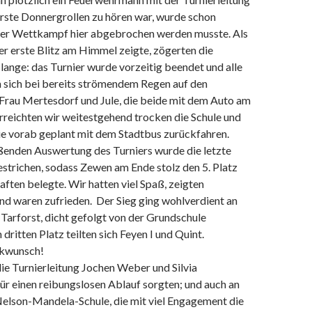
erste Donnergrollen zu hören war, wurde schon
der Wettkampf hier abgebrochen werden musste. Als
er erste Blitz am Himmel zeigte, zögerten die
 lange: das Turnier wurde vorzeitig beendet und alle
 sich bei bereits strömendem Regen auf den
rau Mertesdorf und Jule, die beide mit dem Auto am
rreichten wir weitestgehend trocken die Schule und
ie vorab geplant mit dem Stadtbus zurückfahren.
eßenden Auswertung des Turniers wurde die letzte
 gestrichen, sodass Zewen am Ende stolz den 5. Platz
ten belegte. Wir hatten viel Spaß, zeigten
nd waren zufrieden. Der Sieg ging wohlverdient an
Tarforst, dicht gefolgt von der Grundschule
dritten Platz teilten sich Feyen I und Quint.
ckwunsch!
ie Turnierleitung Jochen Weber und Silvia
für einen reibungslosen Ablauf sorgten; und auch an
Nelson-Mandela-Schule, die mit viel Engagement die