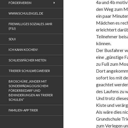
4a und 4b motivi
FÖRDERVEREIN
den Weg zum Mos
WWW.SCHULENGEL.DE
ein paar Minuten
Mädchen es recht
FREIWILLIGES SOZIALES JAHR
(FSJ)
erleichtert darü
Teilnehmer beis
SDUI
können.
Der Busfahrer w
ICH KANN KOCHEN!
eine „günstige F
SCHLIESSFÄCHER MIETEN
zu Fuß zum Mose
Dort angekommen
TRIERER SCHULWEGWEISER
sofort los mit d
BROSCHÜRE „KINDER MIT
geachtet werden,
SONDERPÄDAGOGISCHEM
FÖRDERBEDARF UND
des Laufens zu w
BEHINDERUNGEN AN TRIERER
Und trotz dieses
SCHULEN“
Kiste und verärg
FAMILIEN-APP TRIER
Als wäre dies ni
Grundschule Trie
zum Verlegen und