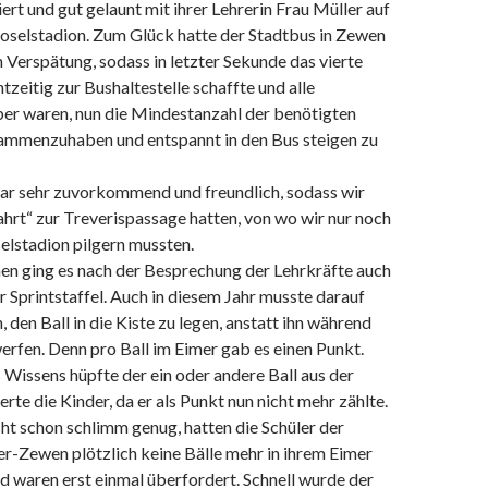
ert und gut gelaunt mit ihrer Lehrerin Frau Müller auf
elstadion. Zum Glück hatte der Stadtbus in Zewen
 Verspätung, sodass in letzter Sekunde das vierte
zeitig zur Bushaltestelle schaffte und alle
ber waren, nun die Mindestanzahl der benötigten
ammenzuhaben und entspannt in den Bus steigen zu
ar sehr zuvorkommend und freundlich, sodass wir
ahrt“ zur Treverispassage hatten, von wo wir nur noch
lstadion pilgern mussten.
 ging es nach der Besprechung der Lehrkräfte auch
er Sprintstaffel. Auch in diesem Jahr musste darauf
 den Ball in die Kiste zu legen, anstatt ihn während
erfen. Denn pro Ball im Eimer gab es einen Punkt.
 Wissens hüpfte der ein oder andere Ball aus der
erte die Kinder, da er als Punkt nun nicht mehr zählte.
cht schon schlimm genug, hatten die Schüler der
r-Zewen plötzlich keine Bälle mehr in ihrem Eimer
 waren erst einmal überfordert. Schnell wurde der