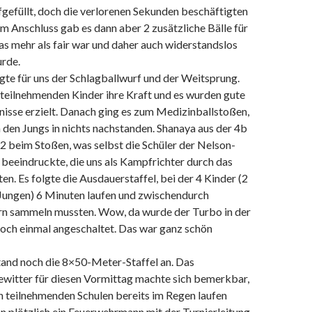
gefüllt, doch die verlorenen Sekunden beschäftigten
 Im Anschluss gab es dann aber 2 zusätzliche Bälle für
as mehr als fair war und daher auch widerstandslos
rde.
gte für uns der Schlagballwurf und der Weitsprung.
 teilnehmenden Kinder ihre Kraft und es wurden gute
nisse erzielt. Danach ging es zum Medizinballstoßen,
den Jungs in nichts nachstanden. Shanaya aus der 4b
2 beim Stoßen, was selbst die Schüler der Nelson-
beeindruckte, die uns als Kampfrichter durch das
ten. Es folgte die Ausdauerstaffel, bei der 4 Kinder (2
ungen) 6 Minuten laufen und zwischendurch
 sammeln mussten. Wow, da wurde der Turbo in der
noch einmal angeschaltet. Das war ganz schön
tand noch die 8×50-Meter-Staffel an. Das
witter für diesen Vormittag machte sich bemerkbar,
n teilnehmenden Schulen bereits im Regen laufen
n plötzlich ein Feuerwehrmann mit der Turnierleitung