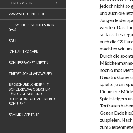
FÖRDERVEREIN
jedoch nicht so 
und auch die let
WWW.SCHULENGEL.DE
Jungen leider s
FREIWILLIGES SOZIALES JAHR
werden. Das Turn
(FSJ)
sodass dies regu
SDUI
auch die GS Eur
machten wir uns
ICH KANN KOCHEN!
Durch die spont
Mädchenmannsch
SCHLIESSFÄCHER MIETEN
noch 6 motivier
TRIERER SCHULWEGWEISER
Neustrukturieru
spielte je ein Sp
BROSCHÜRE „KINDER MIT
SONDERPÄDAGOGISCHEM
für unsere Mädel
FÖRDERBEDARF UND
Spiel steigern u
BEHINDERUNGEN AN TRIERER
SCHULEN“
Torfrauen haben
Gegen Ende hieß
FAMILIEN-APP TRIER
zu spielen. Nach
zum Siebenmeter