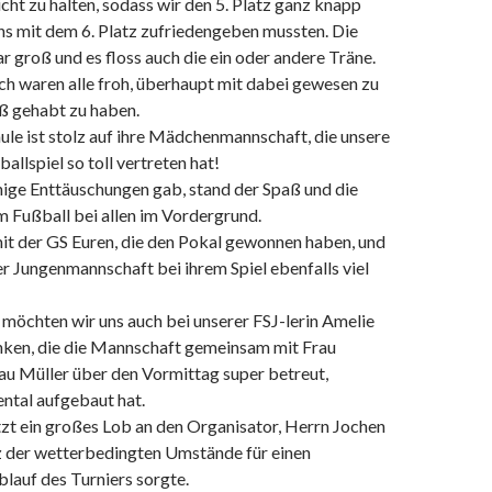
icht zu halten, sodass wir den 5. Platz ganz knapp
ns mit dem 6. Platz zufriedengeben mussten. Die
 groß und es floss auch die ein oder andere Träne.
ch waren alle froh, überhaupt mit dabei gewesen zu
aß gehabt zu haben.
le ist stolz auf ihre Mädchenmannschaft, die unsere
allspiel so toll vertreten hat!
nige Enttäuschungen gab, stand der Spaß und die
 Fußball bei allen im Vordergrund.
mit der GS Euren, die den Pokal gewonnen haben, und
 Jungenmannschaft bei ihrem Spiel ebenfalls viel
möchten wir uns auch bei unserer FSJ-lerin Amelie
en, die die Mannschaft gemeinsam mit Frau
au Müller über den Vormittag super betreut,
ntal aufgebaut hat.
tzt ein großes Lob an den Organisator, Herrn Jochen
z der wetterbedingten Umstände für einen
lauf des Turniers sorgte.