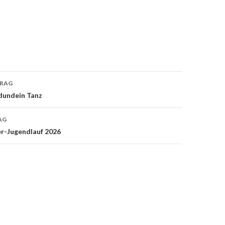
TRAG
on
dundein Tanz
AG
er-Jugendlauf 2026