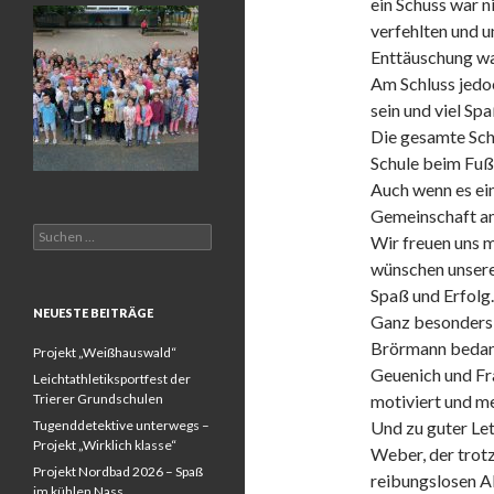
ein Schuss war n
verfehlten und u
Enttäuschung war
Am Schluss jedo
sein und viel Sp
Die gesamte Schu
Schule beim Fußb
Auch wenn es ei
Gemeinschaft am
Suchen
Wir freuen uns 
nach:
wünschen unserer
Spaß und Erfolg.
NEUESTE BEITRÄGE
Ganz besonders 
Brörmann bedank
Projekt „Weißhauswald“
Geuenich und Fr
Leichtathletiksportfest der
Trierer Grundschulen
motiviert und me
Tugenddetektive unterwegs –
Und zu guter Le
Projekt „Wirklich klasse“
Weber, der trot
Projekt Nordbad 2026 – Spaß
reibungslosen Ab
im kühlen Nass