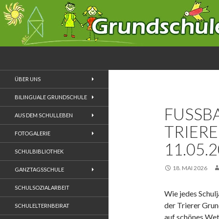
Suchen
Grundschule Zewen
ÜBER UNS
BILINGUALE GRUNDSCHULE
FUSSBA
AUS DEM SCHULLEBEN
RIERE
FOTOGALERIE
1.05.2
SCHULBIBLIOTHEK
18. MAI 2026
GANZTAGSSCHULE
SCHULSOZIALARBEIT
Wie jedes Schulj
der Trierer Grun
SCHULELTERNBEIRAT
auf schönes Wet