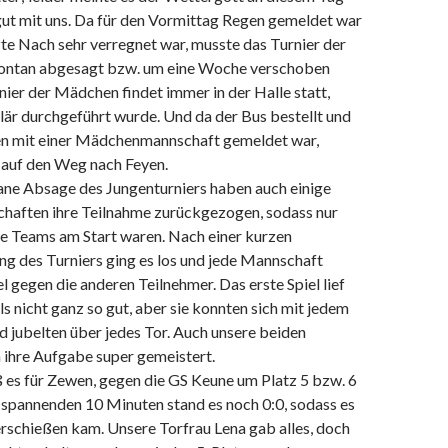
gut mit uns. Da für den Vormittag Regen gemeldet war
zte Nach sehr verregnet war, musste das Turnier der
pontan abgesagt bzw. um eine Woche verschoben
ier der Mädchen findet immer in der Halle statt,
lär durchgeführt wurde. Und da der Bus bestellt und
en mit einer Mädchenmannschaft gemeldet war,
 auf den Weg nach Feyen.
ane Absage des Jungenturniers haben auch einige
aften ihre Teilnahme zurückgezogen, sodass nur
te Teams am Start waren. Nach einer kurzen
ng des Turniers ging es los und jede Mannschaft
iel gegen die anderen Teilnehmer. Das erste Spiel lief
s nicht ganz so gut, aber sie konnten sich mit jedem
nd jubelten über jedes Tor. Auch unsere beiden
 ihre Aufgabe super gemeistert.
 es für Zewen, gegen die GS Keune um Platz 5 bzw. 6
 spannenden 10 Minuten stand es noch 0:0, sodass es
schießen kam. Unsere Torfrau Lena gab alles, doch