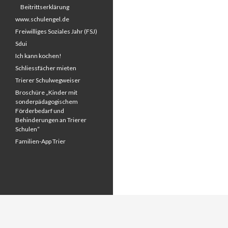
Beitrittserklärung
www.schulengel.de
Freiwilliges Soziales Jahr (FSJ)
Sdui
Ich kann kochen!
Schliessfächer mieten
Trierer Schulwegweiser
Broschüre „Kinder mit
sonderpädagogischem
Förderbedarf und
Behinderungen an Trierer
Schulen“
Familien-App Trier