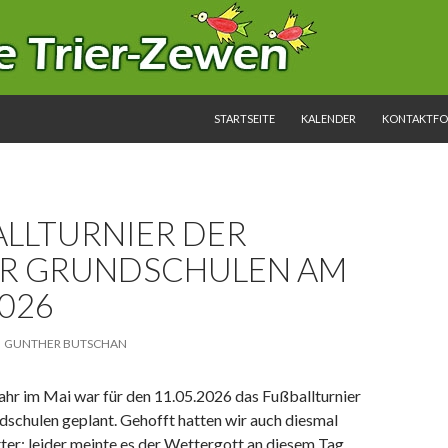
SPRINGE ZUM INHALT
STARTSEITE
KALENDER
KONTAKTF
LLTURNIER DER T
R GRUNDSCHULEN AM 1
026
GUNTHER BUTSCHAN
ahr im Mai war für den 11.05.2026 das Fußballturnier
dschulen geplant. Gehofft hatten wir auch diesmal
ter; leider meinte es der Wettergott an diesem Tag