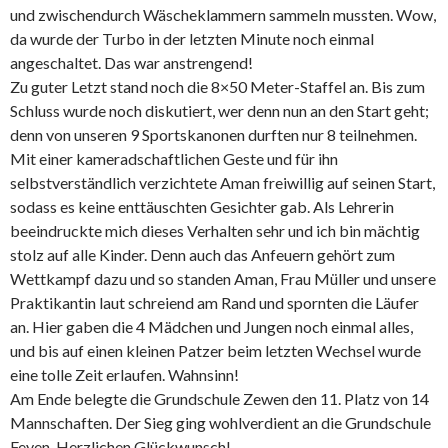
und zwischendurch Wäscheklammern sammeln mussten. Wow,
da wurde der Turbo in der letzten Minute noch einmal
angeschaltet. Das war anstrengend!
Zu guter Letzt stand noch die 8×50 Meter-Staffel an. Bis zum
Schluss wurde noch diskutiert, wer denn nun an den Start geht;
denn von unseren 9 Sportskanonen durften nur 8 teilnehmen.
Mit einer kameradschaftlichen Geste und für ihn
selbstverständlich verzichtete Aman freiwillig auf seinen Start,
sodass es keine enttäuschten Gesichter gab. Als Lehrerin
beeindruckte mich dieses Verhalten sehr und ich bin mächtig
stolz auf alle Kinder. Denn auch das Anfeuern gehört zum
Wettkampf dazu und so standen Aman, Frau Müller und unsere
Praktikantin laut schreiend am Rand und spornten die Läufer
an. Hier gaben die 4 Mädchen und Jungen noch einmal alles,
und bis auf einen kleinen Patzer beim letzten Wechsel wurde
eine tolle Zeit erlaufen. Wahnsinn!
Am Ende belegte die Grundschule Zewen den 11. Platz von 14
Mannschaften. Der Sieg ging wohlverdient an die Grundschule
Feyen. Herzlichen Glückwunsch!