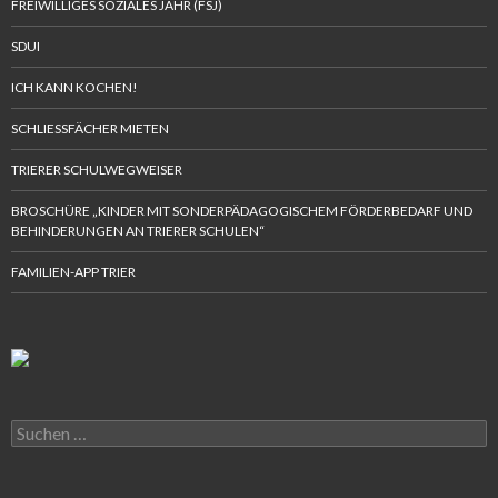
FREIWILLIGES SOZIALES JAHR (FSJ)
SDUI
ICH KANN KOCHEN!
SCHLIESSFÄCHER MIETEN
TRIERER SCHULWEGWEISER
BROSCHÜRE „KINDER MIT SONDERPÄDAGOGISCHEM FÖRDERBEDARF UND
BEHINDERUNGEN AN TRIERER SCHULEN“
FAMILIEN-APP TRIER
Suchen
nach: