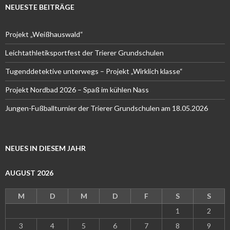
NEUESTE BEITRÄGE
Projekt „Weißhauswald“
Leichtathletiksportfest der Trierer Grundschulen
Tugenddetektive unterwegs – Projekt „Wirklich klasse“
Projekt Nordbad 2026 – Spaß im kühlen Nass
Jungen-Fußballturnier der Trierer Grundschulen am 18.05.2026
NEUES IN DIESEM JAHR
AUGUST 2026
M
D
M
D
F
S
S
1
2
3
4
5
6
7
8
9