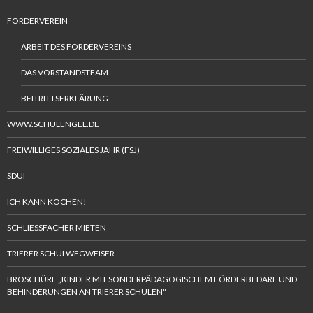
FÖRDERVEREIN
ARBEIT DES FÖRDERVEREINS
DAS VORSTANDSTEAM
BEITRITTSERKLÄRUNG
WWW.SCHULENGEL.DE
FREIWILLIGES SOZIALES JAHR (FSJ)
SDUI
ICH KANN KOCHEN!
SCHLIESSFÄCHER MIETEN
TRIERER SCHULWEGWEISER
BROSCHÜRE „KINDER MIT SONDERPÄDAGOGISCHEM FÖRDERBEDARF UND
BEHINDERUNGEN AN TRIERER SCHULEN“