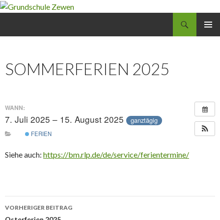
Suchen
Grundschule Zewen
SPRINGE
PRIMÄR
ZUM
MENÜ
INHALT
SOMMERFERIEN 2025
WANN:
7. Juli 2025 – 15. August 2025
ganztägig
FERIEN
Siehe auch:
https://bm.rlp.de/de/service/ferientermine/
Beitrags-
VORHERIGER BEITRAG
Osterferien 2025