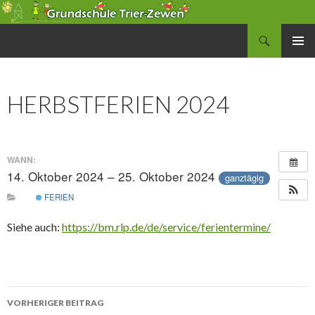
Suchen
Grundschule Zewen
SPRINGE
PRIMÄR
ZUM
MENÜ
INHALT
HERBSTFERIEN 2024
WANN:
14. Oktober 2024 – 25. Oktober 2024
ganztägig
FERIEN
Siehe auch:
https://bm.rlp.de/de/service/ferientermine/
Beitrags-
VORHERIGER BEITRAG