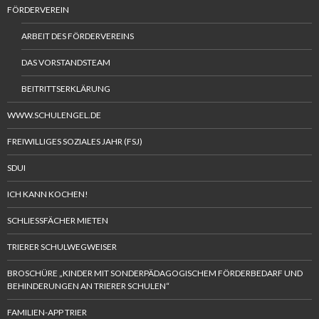
FÖRDERVEREIN
ARBEIT DES FÖRDERVEREINS
DAS VORSTANDSTEAM
BEITRITTSERKLÄRUNG
WWW.SCHULENGEL.DE
FREIWILLIGES SOZIALES JAHR (FSJ)
SDUI
ICH KANN KOCHEN!
SCHLIESSFÄCHER MIETEN
TRIERER SCHULWEGWEISER
BROSCHÜRE „KINDER MIT SONDERPÄDAGOGISCHEM FÖRDERBEDARF UND
BEHINDERUNGEN AN TRIERER SCHULEN“
FAMILIEN-APP TRIER