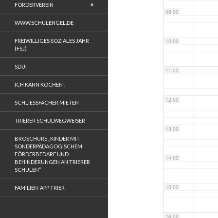
FÖRDERVEREIN
09:00
WWW.SCHULENGEL.DE
FREIWILLIGES SOZIALES JAHR
10:00
(FSJ)
SDUI
11:00
ICH KANN KOCHEN!
12:00
SCHLIESSFÄCHER MIETEN
TRIERER SCHULWEGWEISER
13:00
BROSCHÜRE „KINDER MIT
SONDERPÄDAGOGISCHEM
FÖRDERBEDARF UND
14:00
BEHINDERUNGEN AN TRIERER
SCHULEN“
15:00
FAMILIEN-APP TRIER
16:00