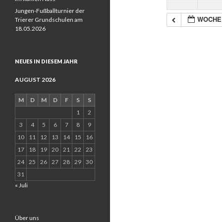
Jungen-Fußballturnier der
WOCHE
Trierer Grundschulen am
18.05.2026
NEUES IN DIESEM JAHR
AUGUST 2026
M
D
M
D
F
S
S
1
2
3
4
5
6
7
8
9
10
11
12
13
14
15
16
17
18
19
20
21
22
23
24
25
26
27
28
29
30
31
« Juli
Über uns