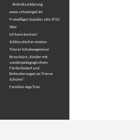
Beitrittserklärung
www.schulengel.de
Freiwilliges Soziales Jahr (FSJ)
Sdui
Ich kann kochen!
Schliessfächer mieten
Trierer Schulwegweiser
Broschüre „Kinder mit
sonderpädagogischem
Förderbedarf und
Behinderungen an Trierer
Schulen“
Familien-App Trier