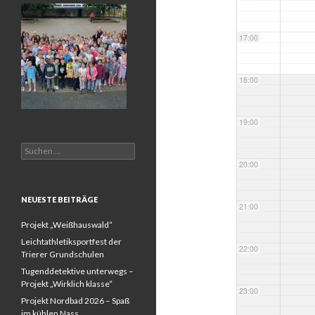
17:00
18:00
19:00
Suchen
nach:
20:00
NEUESTE BEITRÄGE
21:00
Projekt „Weißhauswald“
Leichtathletiksportfest der
22:00
Trierer Grundschulen
Tugenddetektive unterwegs –
Projekt „Wirklich klasse“
23:00
Projekt Nordbad 2026 – Spaß
im kühlen Nass