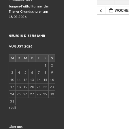
Jungen-Fußballturnier der
WOCHE
Trierer Grundschulen am
18.05.2026
NEUES IN DIESEM JAHR
AUGUST 2026
M
D
M
D
F
S
S
1
2
3
4
5
6
7
8
9
10
11
12
13
14
15
16
17
18
19
20
21
22
23
24
25
26
27
28
29
30
31
« Juli
Über uns