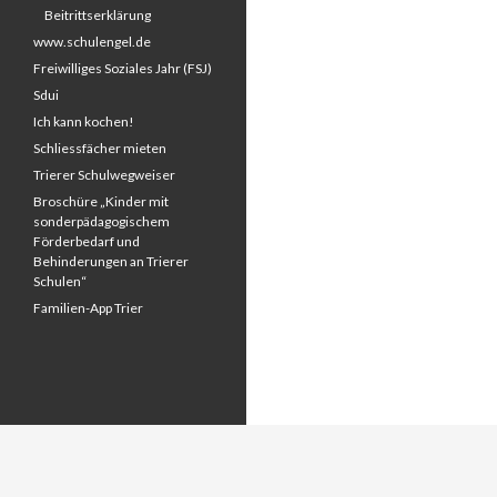
Beitrittserklärung
www.schulengel.de
Freiwilliges Soziales Jahr (FSJ)
Sdui
Ich kann kochen!
Schliessfächer mieten
Trierer Schulwegweiser
Broschüre „Kinder mit
sonderpädagogischem
Förderbedarf und
Behinderungen an Trierer
Schulen“
Familien-App Trier