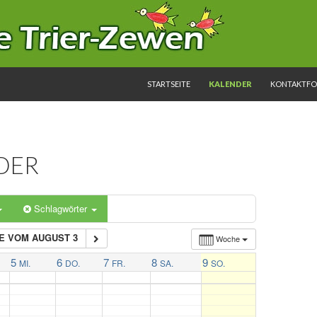
SPRINGE ZUM INHALT
STARTSEITE
KALENDER
KONTAKTF
DER
Schlagwörter
E VOM AUGUST 3
Woche
5
6
7
8
9
MI.
DO.
FR.
SA.
SO.