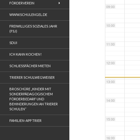
FÖRDERVEREIN
09:00
WWW.SCHULENGEL.DE
10:00
FREIWILLIGES SOZIALES JAHR
(FSJ)
SDUI
11:00
ICH KANN KOCHEN!
12:00
SCHLIESSFÄCHER MIETEN
TRIERER SCHULWEGWEISER
13:00
BROSCHÜRE „KINDER MIT
SONDERPÄDAGOGISCHEM
FÖRDERBEDARF UND
14:00
BEHINDERUNGEN AN TRIERER
SCHULEN“
15:00
FAMILIEN-APP TRIER
16:00