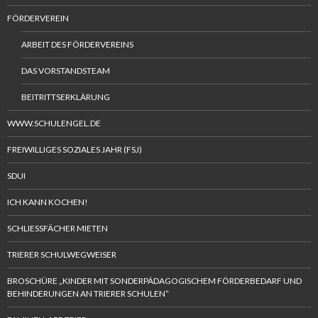
FÖRDERVEREIN
ARBEIT DES FÖRDERVEREINS
DAS VORSTANDSTEAM
BEITRITTSERKLÄRUNG
WWW.SCHULENGEL.DE
FREIWILLIGES SOZIALES JAHR (FSJ)
SDUI
ICH KANN KOCHEN!
SCHLIESSFÄCHER MIETEN
TRIERER SCHULWEGWEISER
BROSCHÜRE „KINDER MIT SONDERPÄDAGOGISCHEM FÖRDERBEDARF UND
BEHINDERUNGEN AN TRIERER SCHULEN“