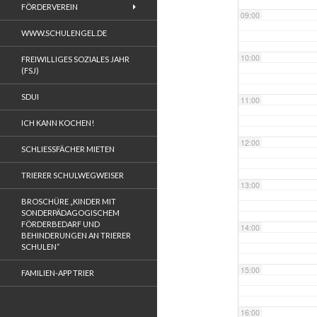
FÖRDERVEREIN
09:00
WWW.SCHULENGEL.DE
10:00
FREIWILLIGES SOZIALES JAHR
(FSJ)
SDUI
11:00
ICH KANN KOCHEN!
12:00
SCHLIESSFÄCHER MIETEN
TRIERER SCHULWEGWEISER
13:00
BROSCHÜRE „KINDER MIT
SONDERPÄDAGOGISCHEM
FÖRDERBEDARF UND
14:00
BEHINDERUNGEN AN TRIERER
SCHULEN“
15:00
FAMILIEN-APP TRIER
16:00