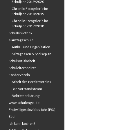
Schuljahr 2019/2020
Chronik: Fotogalerie im
Schuljahr 2018/2019
Chronik: Fotogalerie im
Schuljahr 2017/2018
Schulbibliothek
Ganztagsschule
Aufbau und Organisation
Mittagessen & Speiseplan
Schulsozialarbeit
Schulelternbeirat
Förderverein
Arbeit des Fördervereins
Das Vorstandsteam
Beitrittserklärung
www.schulengel.de
Freiwilliges Soziales Jahr (FSJ)
Sdui
Ich kann kochen!