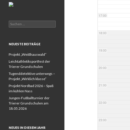
17:00
Suchen
nach:
18:00
NEUESTE BEITRÄGE
19:00
Projekt „Weißhauswald“
Leichtathletiksportfest der
Trierer Grundschulen
20:00
Tugenddetektive unterwegs –
Projekt „Wirklich klasse“
21:00
Projekt Nordbad 2026 – Spaß
im kühlen Nass
Jungen-Fußballturnier der
22:00
Trierer Grundschulen am
18.05.2026
23:00
NEUES IN DIESEM JAHR