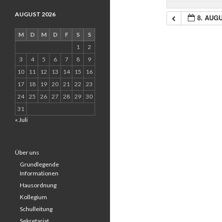
AUGUST 2026
8. AUG
M
D
M
D
F
S
S
1
2
3
4
5
6
7
8
9
10
11
12
13
14
15
16
17
18
19
20
21
22
23
24
25
26
27
28
29
30
31
« Juli
Über uns
Grundlegende
Informationen
Hausordnung
Kollegium
Schulleitung
Sekretariat