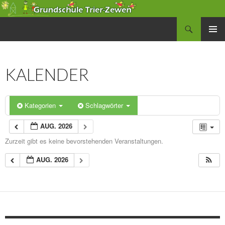
Suchen
Grundschule Zewen
SPRINGE
PRIMÄR
ZUM
MENÜ
INHALT
KALENDER
Kategorien
Schlagwörter
AUG. 2026
Zurzeit gibt es keine bevorstehenden Veranstaltungen.
AUG. 2026