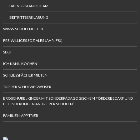
DAS VORSTANDSTEAM
BEITRITTSERKLÄRUNG
WWW.SCHULENGEL.DE
FREIWILLIGES SOZIALES JAHR (FSJ)
SDUI
ICH KANN KOCHEN!
SCHLIESSFÄCHER MIETEN
TRIERER SCHULWEGWEISER
BROSCHÜRE „KINDER MIT SONDERPÄDAGOGISCHEM FÖRDERBEDARF UND
BEHINDERUNGEN AN TRIERER SCHULEN“
FAMILIEN-APP TRIER