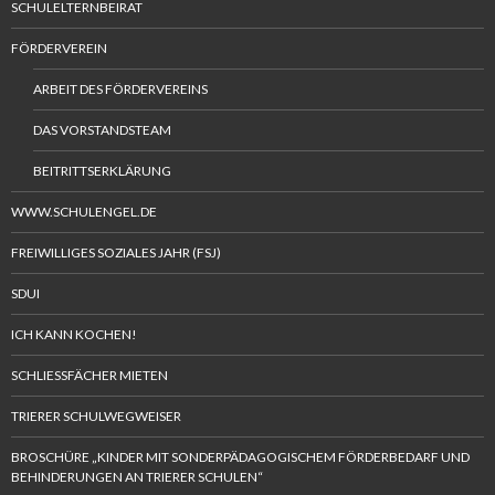
SCHULELTERNBEIRAT
FÖRDERVEREIN
ARBEIT DES FÖRDERVEREINS
DAS VORSTANDSTEAM
BEITRITTSERKLÄRUNG
WWW.SCHULENGEL.DE
FREIWILLIGES SOZIALES JAHR (FSJ)
SDUI
ICH KANN KOCHEN!
SCHLIESSFÄCHER MIETEN
TRIERER SCHULWEGWEISER
BROSCHÜRE „KINDER MIT SONDERPÄDAGOGISCHEM FÖRDERBEDARF UND
BEHINDERUNGEN AN TRIERER SCHULEN“