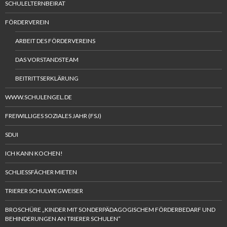
SCHULELTERNBEIRAT
FÖRDERVEREIN
ARBEIT DES FÖRDERVEREINS
DAS VORSTANDSTEAM
BEITRITTSERKLÄRUNG
WWW.SCHULENGEL.DE
FREIWILLIGES SOZIALES JAHR (FSJ)
SDUI
ICH KANN KOCHEN!
SCHLIESSFÄCHER MIETEN
TRIERER SCHULWEGWEISER
BROSCHÜRE „KINDER MIT SONDERPÄDAGOGISCHEM FÖRDERBEDARF UND
BEHINDERUNGEN AN TRIERER SCHULEN“