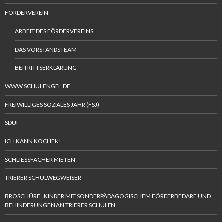
FÖRDERVEREIN
ARBEIT DES FÖRDERVEREINS
DAS VORSTANDSTEAM
BEITRITTSERKLÄRUNG
WWW.SCHULENGEL.DE
FREIWILLIGES SOZIALES JAHR (FSJ)
SDUI
ICH KANN KOCHEN!
SCHLIESSFÄCHER MIETEN
TRIERER SCHULWEGWEISER
BROSCHÜRE „KINDER MIT SONDERPÄDAGOGISCHEM FÖRDERBEDARF UND
BEHINDERUNGEN AN TRIERER SCHULEN“