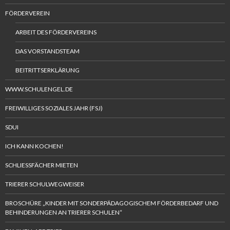
FÖRDERVEREIN
ARBEIT DES FÖRDERVEREINS
DAS VORSTANDSTEAM
BEITRITTSERKLÄRUNG
WWW.SCHULENGEL.DE
FREIWILLIGES SOZIALES JAHR (FSJ)
SDUI
ICH KANN KOCHEN!
SCHLIESSFÄCHER MIETEN
TRIERER SCHULWEGWEISER
BROSCHÜRE „KINDER MIT SONDERPÄDAGOGISCHEM FÖRDERBEDARF UND
BEHINDERUNGEN AN TRIERER SCHULEN“