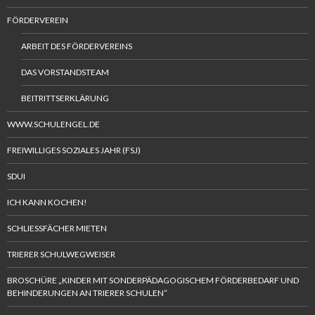
FÖRDERVEREIN
ARBEIT DES FÖRDERVEREINS
DAS VORSTANDSTEAM
BEITRITTSERKLÄRUNG
WWW.SCHULENGEL.DE
FREIWILLIGES SOZIALES JAHR (FSJ)
SDUI
ICH KANN KOCHEN!
SCHLIESSFÄCHER MIETEN
TRIERER SCHULWEGWEISER
BROSCHÜRE „KINDER MIT SONDERPÄDAGOGISCHEM FÖRDERBEDARF UND
BEHINDERUNGEN AN TRIERER SCHULEN“