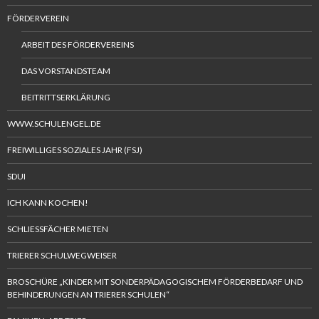
FÖRDERVEREIN
ARBEIT DES FÖRDERVEREINS
DAS VORSTANDSTEAM
BEITRITTSERKLÄRUNG
WWW.SCHULENGEL.DE
FREIWILLIGES SOZIALES JAHR (FSJ)
SDUI
ICH KANN KOCHEN!
SCHLIESSFÄCHER MIETEN
TRIERER SCHULWEGWEISER
BROSCHÜRE „KINDER MIT SONDERPÄDAGOGISCHEM FÖRDERBEDARF UND
BEHINDERUNGEN AN TRIERER SCHULEN“