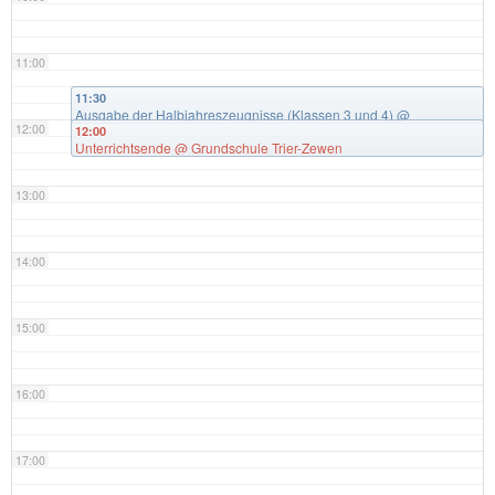
11:00
11:30
Ausgabe der Halbjahreszeugnisse (Klassen 3 und 4)
@
12:00
Grundschule Trier-Zewen
12:00
Unterrichtsende
@ Grundschule Trier-Zewen
13:00
14:00
15:00
16:00
17:00