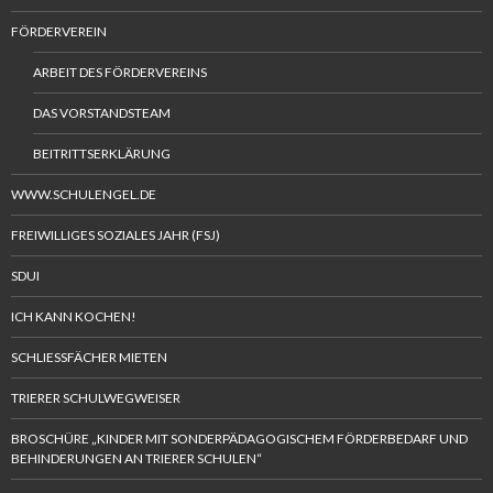
FÖRDERVEREIN
ARBEIT DES FÖRDERVEREINS
DAS VORSTANDSTEAM
BEITRITTSERKLÄRUNG
WWW.SCHULENGEL.DE
FREIWILLIGES SOZIALES JAHR (FSJ)
SDUI
ICH KANN KOCHEN!
SCHLIESSFÄCHER MIETEN
TRIERER SCHULWEGWEISER
BROSCHÜRE „KINDER MIT SONDERPÄDAGOGISCHEM FÖRDERBEDARF UND
BEHINDERUNGEN AN TRIERER SCHULEN“