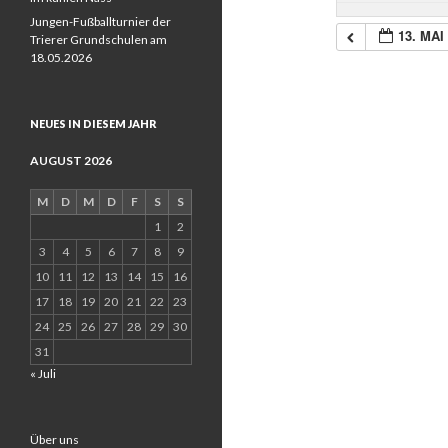
Jungen-Fußballturnier der
13. MAI
Trierer Grundschulen am
18.05.2026
NEUES IN DIESEM JAHR
AUGUST 2026
M
D
M
D
F
S
S
1
2
3
4
5
6
7
8
9
10
11
12
13
14
15
16
17
18
19
20
21
22
23
24
25
26
27
28
29
30
31
« Juli
Über uns