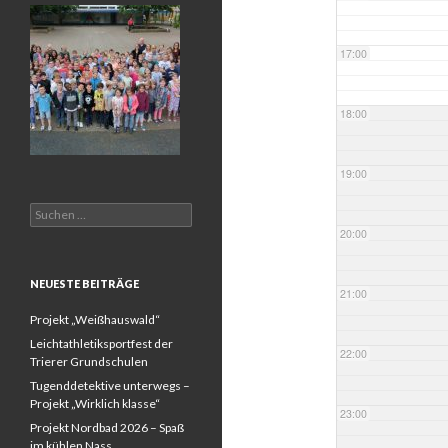
17:00
18:00
19:00
Suchen
nach:
20:00
NEUESTE BEITRÄGE
21:00
Projekt „Weißhauswald“
Leichtathletiksportfest der
22:00
Trierer Grundschulen
Tugenddetektive unterwegs –
Projekt „Wirklich klasse“
23:00
Projekt Nordbad 2026 – Spaß
im kühlen Nass