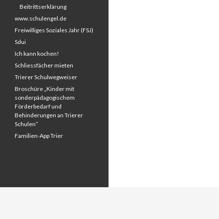
Beitrittserklärung
www.schulengel.de
Freiwilliges Soziales Jahr (FSJ)
Sdui
Ich kann kochen!
Schliessfächer mieten
Trierer Schulwegweiser
Broschüre „Kinder mit
sonderpädagogischem
Förderbedarf und
Behinderungen an Trierer
Schulen“
Familien-App Trier