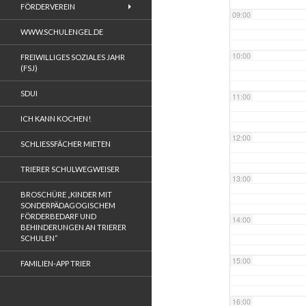
FÖRDERVEREIN
09:00
WWW.SCHULENGEL.DE
10:00
FREIWILLIGES SOZIALES JAHR
(FSJ)
SDUI
11:00
ICH KANN KOCHEN!
12:00
SCHLIESSFÄCHER MIETEN
TRIERER SCHULWEGWEISER
13:00
BROSCHÜRE „KINDER MIT
SONDERPÄDAGOGISCHEM
FÖRDERBEDARF UND
14:00
BEHINDERUNGEN AN TRIERER
SCHULEN“
15:00
FAMILIEN-APP TRIER
16:00