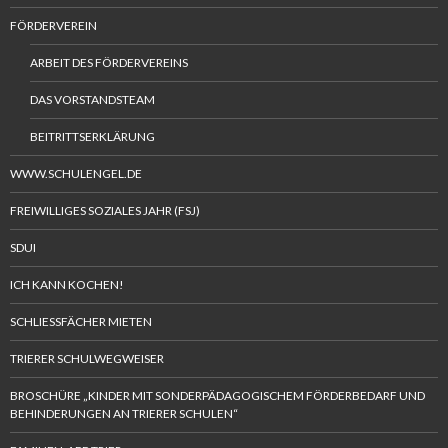
FÖRDERVEREIN
ARBEIT DES FÖRDERVEREINS
DAS VORSTANDSTEAM
BEITRITTSERKLÄRUNG
WWW.SCHULENGEL.DE
FREIWILLIGES SOZIALES JAHR (FSJ)
SDUI
ICH KANN KOCHEN!
SCHLIESSFÄCHER MIETEN
TRIERER SCHULWEGWEISER
BROSCHÜRE „KINDER MIT SONDERPÄDAGOGISCHEM FÖRDERBEDARF UND
BEHINDERUNGEN AN TRIERER SCHULEN“