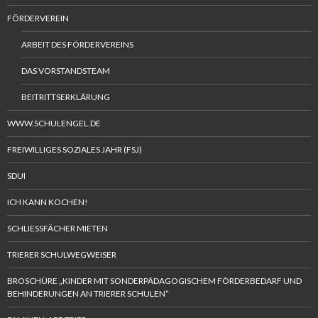
FÖRDERVEREIN
ARBEIT DES FÖRDERVEREINS
DAS VORSTANDSTEAM
BEITRITTSERKLÄRUNG
WWW.SCHULENGEL.DE
FREIWILLIGES SOZIALES JAHR (FSJ)
SDUI
ICH KANN KOCHEN!
SCHLIESSFÄCHER MIETEN
TRIERER SCHULWEGWEISER
BROSCHÜRE „KINDER MIT SONDERPÄDAGOGISCHEM FÖRDERBEDARF UND
BEHINDERUNGEN AN TRIERER SCHULEN“