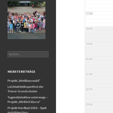
17:00
18:00
19:00
Suchen
nach:
20:00
NEUESTE BEITRÄGE
21:00
Projekt „Weißhauswald“
Leichtathletiksportfest der
22:00
Trierer Grundschulen
Tugenddetektive unterwegs –
Projekt „Wirklich klasse“
23:00
Projekt Nordbad 2026 – Spaß
im kühlen Nass