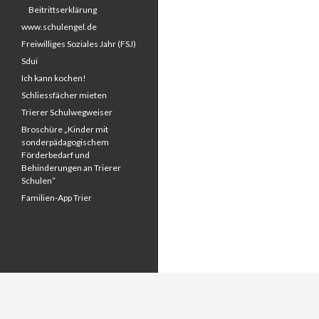
Beitrittserklärung
www.schulengel.de
Freiwilliges Soziales Jahr (FSJ)
Sdui
Ich kann kochen!
Schliessfächer mieten
Trierer Schulwegweiser
Broschüre „Kinder mit
sonderpädagogischem
Förderbedarf und
Behinderungen an Trierer
Schulen“
Familien-App Trier