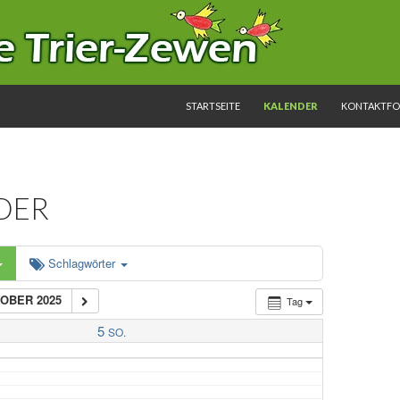
SPRINGE ZUM INHALT
STARTSEITE
KALENDER
KONTAKTF
DER
Schlagwörter
TOBER 2025
Tag
5
SO.