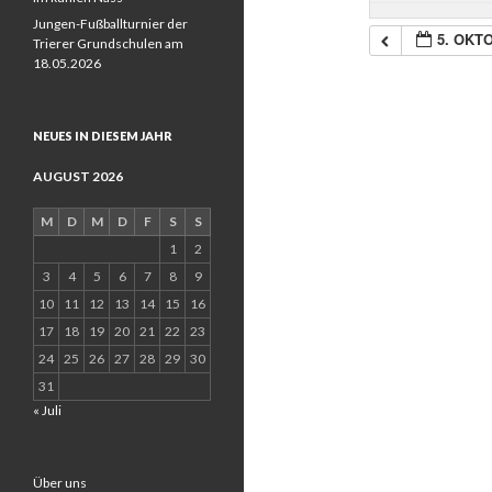
Jungen-Fußballturnier der
5. OKT
Trierer Grundschulen am
18.05.2026
NEUES IN DIESEM JAHR
AUGUST 2026
M
D
M
D
F
S
S
1
2
3
4
5
6
7
8
9
10
11
12
13
14
15
16
17
18
19
20
21
22
23
24
25
26
27
28
29
30
31
« Juli
Über uns