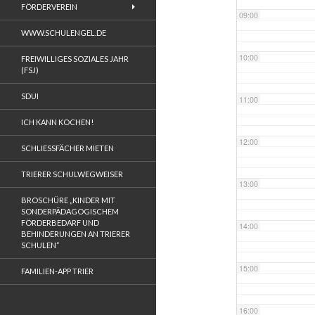
FÖRDERVEREIN
09:00
WWW.SCHULENGEL.DE
10:00
FREIWILLIGES SOZIALES JAHR
(FSJ)
SDUI
11:00
ICH KANN KOCHEN!
12:00
SCHLIESSFÄCHER MIETEN
TRIERER SCHULWEGWEISER
13:00
BROSCHÜRE „KINDER MIT
SONDERPÄDAGOGISCHEM
FÖRDERBEDARF UND
14:00
BEHINDERUNGEN AN TRIERER
SCHULEN“
15:00
FAMILIEN-APP TRIER
16:00