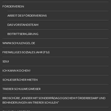
FÖRDERVEREIN
ARBEIT DES FÖRDERVEREINS
DAS VORSTANDSTEAM
BEITRITTSERKLÄRUNG
WWW.SCHULENGEL.DE
FREIWILLIGES SOZIALES JAHR (FSJ)
SDUI
ICH KANN KOCHEN!
SCHLIESSFÄCHER MIETEN
TRIERER SCHULWEGWEISER
BROSCHÜRE „KINDER MIT SONDERPÄDAGOGISCHEM FÖRDERBEDARF UND
BEHINDERUNGEN AN TRIERER SCHULEN“