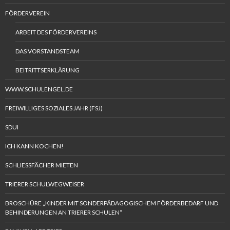
FÖRDERVEREIN
ARBEIT DES FÖRDERVEREINS
DAS VORSTANDSTEAM
BEITRITTSERKLÄRUNG
WWW.SCHULENGEL.DE
FREIWILLIGES SOZIALES JAHR (FSJ)
SDUI
ICH KANN KOCHEN!
SCHLIESSFÄCHER MIETEN
TRIERER SCHULWEGWEISER
BROSCHÜRE „KINDER MIT SONDERPÄDAGOGISCHEM FÖRDERBEDARF UND
BEHINDERUNGEN AN TRIERER SCHULEN“